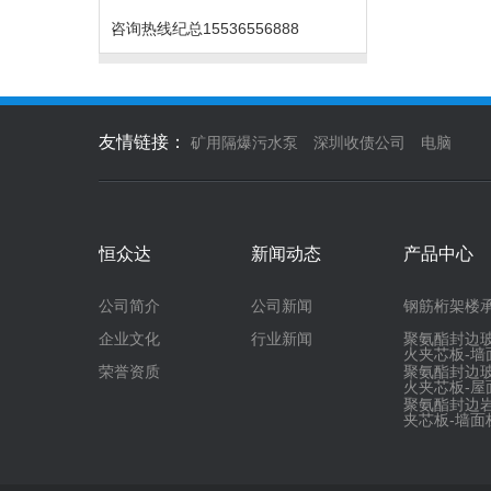
咨询热线
纪总15536556888
友情链接：
矿用隔爆污水泵
深圳收债公司
电脑
恒众达
新闻动态
产品中心
公司简介
公司新闻
钢筋桁架楼
企业文化
行业新闻
聚氨酯封边
火夹芯板-墙
荣誉资质
聚氨酯封边
火夹芯板-屋
聚氨酯封边
夹芯板-墙面