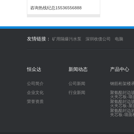
咨询热线
纪总15536556888
友情链接：
矿用隔爆污水泵
深圳收债公司
电脑
恒众达
新闻动态
产品中心
公司简介
公司新闻
钢筋桁架楼
企业文化
行业新闻
聚氨酯封边
火夹芯板-墙
荣誉资质
聚氨酯封边
火夹芯板-屋
聚氨酯封边
夹芯板-墙面