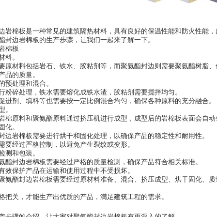
边岩棉板是一种常见的建筑隔热材料，具有良好的保温性能和防火性能，
酯封边岩棉板的生产步骤，让我们一起来了解一下。
岩棉板
材料。
要原材料包括岩石、铁水、胶粘剂等，而聚氨酯封边则需要聚氨酯树脂、
产品的质量。
的预处理和混合。
行粉碎处理，铁水需要熔化成铁水渣，胶粘剂需要搅拌均匀。
促进剂、填料等也需要按一定比例混合均匀，确保各种原料的充分融合。
型。
岩棉原料和聚氨酯原料通过挤压机进行成型，成型后的岩棉板表面会自动
固化。
封边岩棉板需要进行烘干和固化处理，以确保产品的稳定性和耐用性。
需要经过严格控制，以避免产生裂纹或变形。
检测和包装。
氨酯封边岩棉板需要经过严格的质量检测，确保产品符合相关标准。
有效保护产品在运输和使用过程中不受损坏。
聚氨酯封边岩棉板需要经过原材料准备、混合、挤压成型、烘干固化、质
格把关，才能生产出优质的产品，满足建筑工程的需求。
产步骤的介绍，让大家对聚氨酯封边岩棉板有更深入的了解。