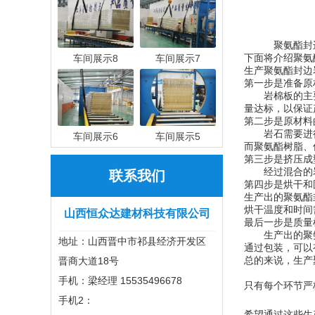
聚氨酯封
车间展示8
车间展示7
下面将介绍聚氨
生产聚氨酯封边
第一步是准备原
岩棉板的主
量达标，以保证
第二步是原材料
岩石需要进
车间展示6
车间展示5
而聚氨酯树脂、
第三步是挤压成
经过混合的
联系我们
第四步是烘干和
生产出的聚氨酯
烘干温度和时间
山西恒众达建材科技有限公司
最后一步是质量
生产出的聚
地址：山西晋中市祁县经济开发区
通过包装，可以
晋商大道18号
总的来说，生产
手机：梁经理 15535496678
只有每个环节严
手机2：
希望通过这些生