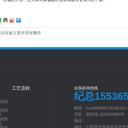
酯冷库板主要作用有哪些
工艺流程
全国咨询热线
纪总155365
系列
邮箱：hzd4006667559@163.
丝防
板
手机：梁经理 15535496678
丝防
电话：
板
地址：山西晋中市祁县经济开
防火