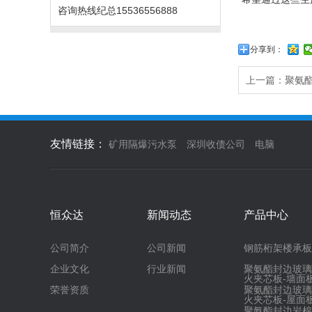
咨询热线
纪总15536556888
分享到：
上一篇：
聚氨
友情链接：
矿用隔爆污水泵
深圳收债公司
电脑
恒众达
新闻动态
产品中心
公司简介
公司新闻
钢筋桁架楼承板
企业文化
行业新闻
聚氨酯封边玻璃
火夹芯板-墙面
荣誉资质
聚氨酯封边玻璃
火夹芯板-屋面
聚氨酯封边岩棉