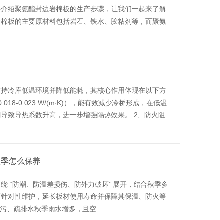
将介绍聚氨酯封边岩棉板的生产步骤，让我们一起来了解
岩棉板的主要原材料包括岩石、铁水、胶粘剂等，而聚氨
维持冷库低温环境并降低能耗，其核心作用体现在以下方
8-0.023 W/(m·K)），能有效减少冷桥形成，在低温
导致导热系数升高，进一步增强隔热效果。 ‌2、防火阻
秋季怎么保养
 “防潮、防温差损伤、防外力破坏” 展开，结合秋季多
度针对性维护，延长板材使用寿命并保障其保温、防火等
积污、疏排水秋季雨水增多，且空