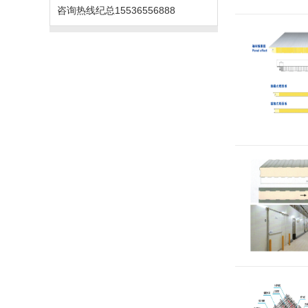
咨询热线
纪总15536556888